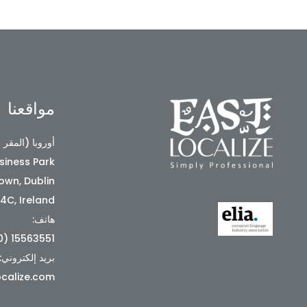
مواقعنا
أوروبا (المقر 
siness Park
wn, Dublin
4C, Ireland
هاتف:
15563551 (0) 353+
بريد إلكتروني:
calize.com