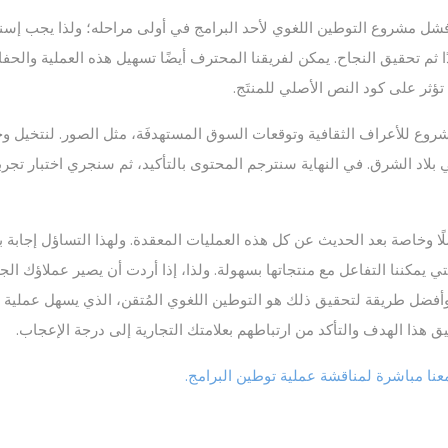
فشل مشروع التوطين اللغوي لأحد البرامج في أولى مراحله؛ ولذا يجب إس
ثم تحقيق النجاح. يمكن لفريقنا المحترف أيضًا تسهيل هذه العملية والحف
تؤثر على كود النص الأصلي للمنتَج.
وع للأعراف الثقافية وتوقعات السوق المستهدفَة، مثل الصور. لنتخيل وجود
 بلاد الشرق. في النهاية سنترجم المحتوى بالتأكيد، ثم سنجري اختبار تجر
 وخاصة بعد الحديث عن كل هذه العمليات المعقدة. ولهذا التساؤل إجابة بسيطة
ية التي يمكننا التفاعل مع منتجاتها بسهولة. ولذا، إذا أردت أن يصير عملاؤك 
وأفضل طريقة لتحقيق ذلك هو التوطين اللغوي المُتقن، الذي يسهل عملية التف
ق هذا الهدف والتأكد من ارتباطهم بعلامتك التجارية إلى درجة الإعجاب.
نا مباشرة لمناقشة عملية توطين البرامج.