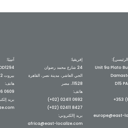
الرئيسي):
إفريقيا:
آسِيَا:
Unit 9a Plato Bu
24 شارع محمد رضوان
Damasto
الحي العاشر، مدينة نصر، القاهرة
بيروت 1102 2026، لبنان
D15 PA
11528، مصر
هاتف:
هاتف:
0609 8176 (961+)
0692 02411 (02+)
بريد إلكت
ize.com
8427 02411 (02+)
europe@east-lo
بريد إالكتروني:
africa@east-localize.com