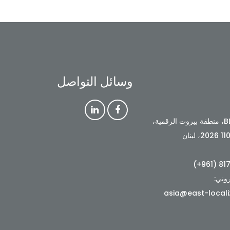
وسائل التواصل
BDD1294، منطقة بيروت الرقمية،
روني:
asia@east-local