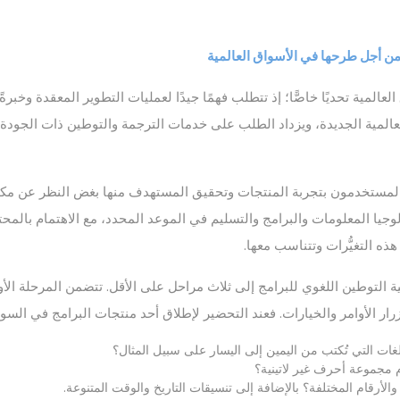
من أجل طرحها في الأسواق العالمية
ية تحديًا خاصًّا؛ إذ تتطلب فهمًا جيدًا لعمليات التطوير المعقدة وخبرةً
عالمية الجديدة، ويزداد الطلب على خدمات الترجمة والتوطين ذات الجودة ا
 المستخدمون بتجربة المنتجات وتحقيق المستهدف منها بغض النظر عن مكان
وجيا المعلومات والبرامج والتسليم في الموعد المحدد، مع الاهتمام بالمح
ه التغيُّرات وتتناسب معها.
 التوطين اللغوي للبرامج إلى ثلاث مراحل على الأقل. تتضمن المرحلة الأول
ر الأوامر والخيارات. فعند التحضير لإطلاق أحد منتجات البرامج في السوق
للغات التي تُكتب من اليمين إلى اليسار على سبيل المثال؟
 مجموعة أحرف غير لاتينية؟
الأرقام المختلفة؟ بالإضافة إلى تنسيقات التاريخ والوقت المتنوعة.