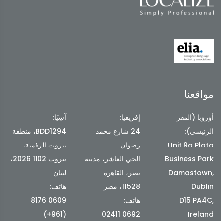
مواقعنا
أوروبا (المقر
إفريقيا:
آسِيَا:
الرئيسي):
24 شارع محمد
BDD1294، منطقة
Unit 9a Plato
رضوان
بيروت الرقمية،
Business Park
الحي العاشر، مدينة
بيروت 1102 2026،
Damastown,
نصر، القاهرة
لبنان
Dublin
11528، مصر
هاتف:
D15 PA4C,
هاتف:
0609 8176
(961+)
0692 02411
Ireland