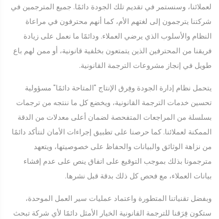
لعملائنا، وسنستمر في تقديم تلك الجودة دائمًا. جميع المترجمين في
شركتنا يترجمون إلى لغتهم الأم، كما أنهم محترفون في مراعاة
النظام والأسلوب الذي يرضي العملاء. ودائمًا ما نعمل على زيادة
فريقنا من المحترفين الذين يتمتعون بخلفية قانونية، أو ممن لهم باع
طويل في إنجاز مشروعات الترجمة القانونية.
يتحمل نظام إدارة الجودة وفِرق الإنتاج "المتاحة دائمًا" مسؤولية
تحسين خدمات الترجمة القانونية، ويخضع كل ما ننتجه من ترجمات
بسلسلة من المراجعات المتفحصة لضمان أعلى معدلات من الدقة
الممكنة لعملائنا. كما حرصنا على تطبيق إجراءات الأمان لنتأكد دائمًا
من نزاهة الوثائق والبيانات والحفاظ على خصوصيتها، ويتعهد
مترجمونا بذلك بموجب التوقيع على اتفاق ينص على عدم إفشاء
بيانات العملاء، مع فحص كل ذلك بدقة قبل نشرها.
وبفضل تقنياتنا المتطورة واعتماد عمليات سير العمل الموحدة،
ستكون فِرَقنا للترجمة القانونية الخيار الأمثل دائمًا لأي شركة تبحث