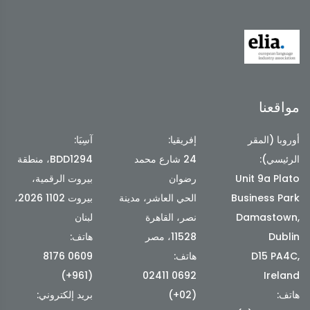
مواقعنا
أوروبا (المقر
إفريقيا:
آسِيَا:
الرئيسي):
24 شارع محمد
BDD1294، منطقة
Unit 9a Plato
رضوان
بيروت الرقمية،
Business Park
الحي العاشر، مدينة
بيروت 1102 2026،
Damastown,
نصر، القاهرة
لبنان
Dublin
11528، مصر
هاتف:
D15 PA4C,
هاتف:
0609 8176
(961+)
0692 02411
Ireland
هاتف:
(02+)
بريد إلكتروني: